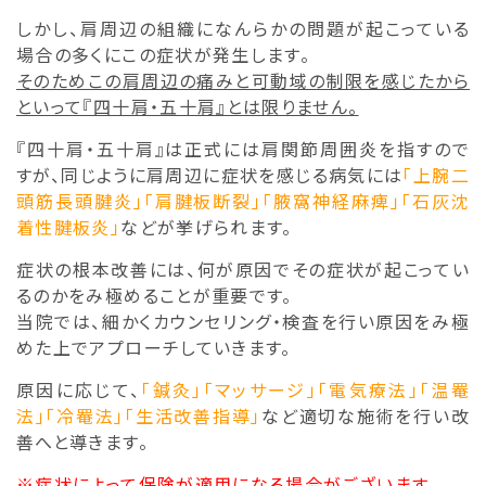
しかし、肩周辺の組織になんらかの問題が起こっている
場合の多くにこの症状が発生します。
そのためこの肩周辺の痛みと可動域の制限を感じたから
といって『四十肩・五十肩』とは限りません。
『四十肩・五十肩』は正式には肩関節周囲炎を指すので
すが、同じように肩周辺に症状を感じる病気には
「上腕二
頭筋長頭腱炎」「肩腱板断裂」「腋窩神経麻痺」「石灰沈
着性腱板炎」
などが挙げられます。
症状の根本改善には、何が原因でその症状が起こってい
るのかをみ極めることが重要です。
当院では、細かくカウンセリング・検査を行い原因をみ極
めた上でアプローチしていきます。
原因に応じて、
「鍼灸」「マッサージ」「電気療法」「
温罨
法」「冷罨法」「生活改善指導」
など適切な施術を行い改
善へと導きます。
※症状によって保険が適用になる場合がございます。