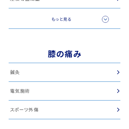
鍼灸
もっと見る
牽引施術
膝の痛み
電気施術
鍼灸
スポーツ外傷
電気施術
スポーツ外傷