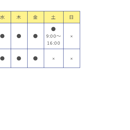
水
木
金
土
日
●
●
●
●
9:00～
×
16:00
●
●
●
×
×